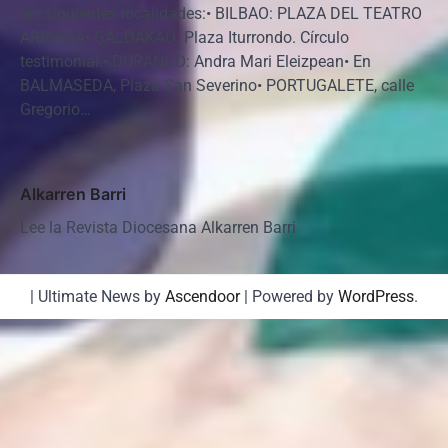
n
las siguientes localidades:• BILBAO: PLAZA DEL TEATRO
ARRIAGA• GALDAKAO: Plaza Iturrondo. Círculo
t
testimonial.• DURANGO: Andra Mari Eleizpean• En
r
BALMASEDA, Plaza San Severino• PORTUGALETE, calle
a
Gregorio…
d
a
Alkarren Barri
s
Lee la Revista Diocesana Alkarren Barri
| Ultimate News by
Ascendoor
| Powered by
WordPress
.