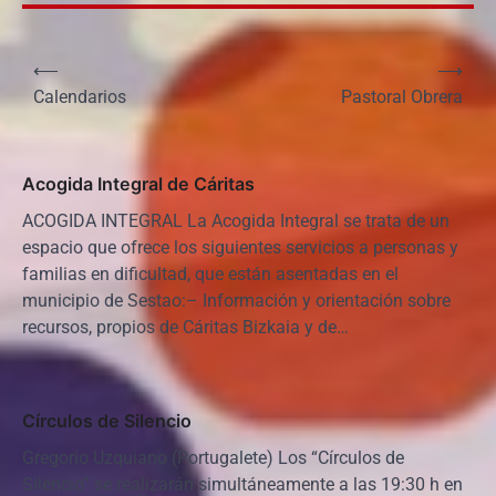
N
⟵
⟶
a
Calendarios
Pastoral Obrera
v
e
Acogida Integral de Cáritas
g
ACOGIDA INTEGRAL La Acogida Integral se trata de un
a
espacio que ofrece los siguientes servicios a personas y
c
familias en dificultad, que están asentadas en el
i
municipio de Sestao:– Información y orientación sobre
recursos, propios de Cáritas Bizkaia y de…
ó
n
d
Círculos de Silencio
e
Gregorio Uzquiano (Portugalete) Los “Círculos de
e
Silencio” se realizarán simultáneamente a las 19:30 h en