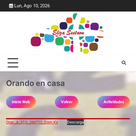
Skip
Lun, Ago 10, 2026
to
content
Orando en casa
Inicio Web
Volver
Actividades
Orac_A_3TO_260712_Dom XV
Descarga